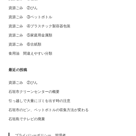
資源ごみ ②びん
資源ごみ ③ペットボトル
資源ごみ ④プラスチック製容器包装
資源ごみ ⑤家庭用金属類
資源ごみ ⑥古紙類
食用油 間違えやすい分類
最近の投稿
資源ごみ ②びん
石垣市クリーンセンターの概要
引っ越しで大量にゴミを出す時の注意
石垣市のビン、ペットボトルの収集方法が変わる
石垣島でテレビの廃棄
プライバシーポリシー、管理者