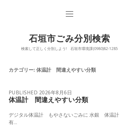
open
TOP
menu
もやすごみ
石垣市ごみ分別検索
open
もやさないごみ
検索して正しく分別しよう! 石垣市環境課(0980)82-1285
dropdown
menu
open
資源ごみ ①缶類
有害ごみ
dropdown
menu
カテゴリー:
体温計 間違えやすい分類
資源ごみ ②びん
そ大ごみ
open
バッテリー 間違いやすい分類
資源ごみ ③ペットボトル
PUBLISHED 2026年8月6日
dropdown
体温計 間違えやすい分類
menu
資源ごみ ④プラスチック製容器包装
うちわ 間違えやすい分類
デジタル体温計 もやさないごみに 水銀 体温計
フタ 間違いやすい分類
資源ごみ ⑥古紙類
有…
保冷剤 間違えやすい分類