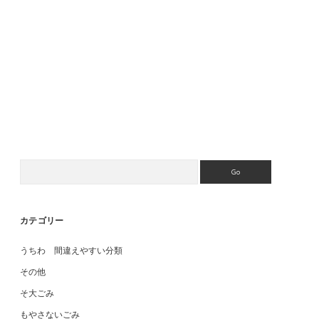
消臭剤 芳香剤 脱臭剤 間違えやすい分類
Search
カテゴリー
うちわ 間違えやすい分類
その他
そ大ごみ
もやさないごみ