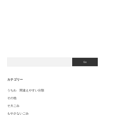
消臭剤 芳香剤 脱臭剤 間違えやすい分類
Search
カテゴリー
うちわ 間違えやすい分類
その他
そ大ごみ
もやさないごみ