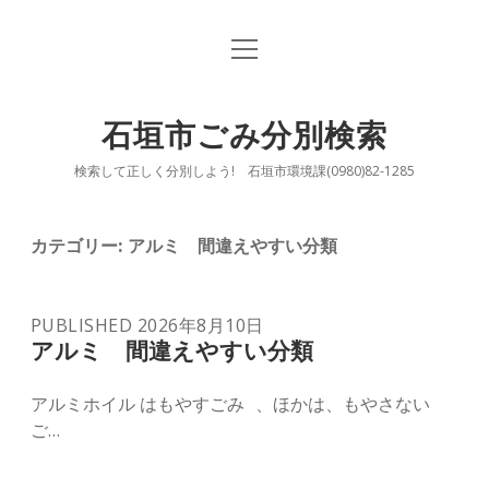
open
TOP
menu
もやすごみ
石垣市ごみ分別検索
open
もやさないごみ
検索して正しく分別しよう! 石垣市環境課(0980)82-1285
dropdown
menu
open
資源ごみ ①缶類
有害ごみ
dropdown
menu
カテゴリー:
アルミ 間違えやすい分類
資源ごみ ②びん
そ大ごみ
open
バッテリー 間違いやすい分類
資源ごみ ③ペットボトル
PUBLISHED 2026年8月10日
dropdown
アルミ 間違えやすい分類
menu
資源ごみ ④プラスチック製容器包装
うちわ 間違えやすい分類
アルミホイル はもやすごみ 、ほかは、もやさない
フタ 間違いやすい分類
資源ごみ ⑥古紙類
ご…
保冷剤 間違えやすい分類