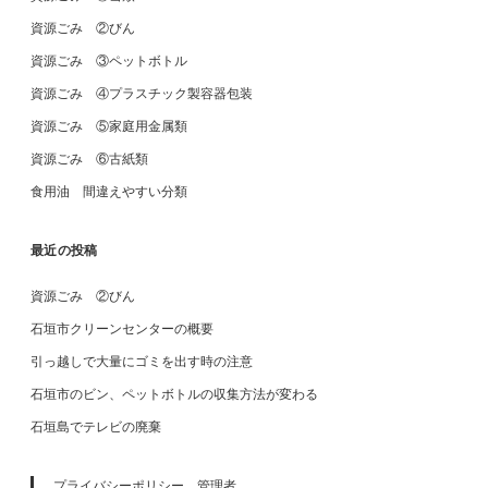
資源ごみ ②びん
資源ごみ ③ペットボトル
資源ごみ ④プラスチック製容器包装
資源ごみ ⑤家庭用金属類
資源ごみ ⑥古紙類
食用油 間違えやすい分類
最近の投稿
資源ごみ ②びん
石垣市クリーンセンターの概要
引っ越しで大量にゴミを出す時の注意
石垣市のビン、ペットボトルの収集方法が変わる
石垣島でテレビの廃棄
プライバシーポリシー、管理者